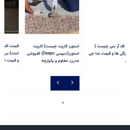
ق
نمای جی اف آر سی چیست |
استون کارپت چیست| کارپت
اس
بررسی ویژگی ها و قیمت نما جی
استون(دیپسی Deepc) کفپوشی
و
اف آر سی
مدرن، مقاوم و یکپارچه